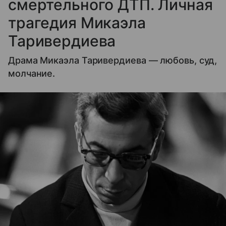
смертельного ДТП. Личная
трагедия Микаэла
Таривердиева
Драма Микаэла Таривердиева — любовь, суд,
молчание.