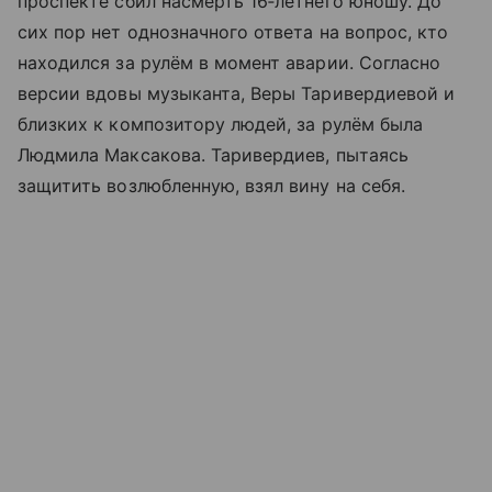
проспекте сбил насмерть 16‑летнего юношу. До
сих пор нет однозначного ответа на вопрос, кто
находился за рулём в момент аварии. Согласно
версии вдовы музыканта, Веры Таривердиевой и
близких к композитору людей, за рулём была
Людмила Максакова. Таривердиев, пытаясь
защитить возлюбленную, взял вину на себя.