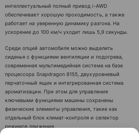
интеллектуальный полный привод i-AWD
обеспечивает хорошую проходимость, а также
работает на уверенную динамику разгона. На
ускорение до 100 км/ч уходит лишь 5,9 секунды.
Среди опций автомобиля можно выделить
сиденья с функциями вентиляции и подогрева,
современная мультимедийная система на базе
процессора Snapdragon 8155, двухуровневый
перчаточный ящик и интегрированная система
ароматизации. При этом для управления
ключевыми функциями машины сохранены
физические элементы управления, такие как
отдельный блок климат-контроля и селектор
режимов движения.