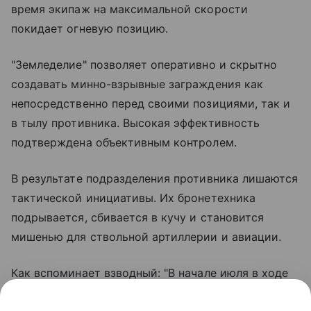
время экипаж на максимальной скорости
покидает огневую позицию.
"Земледелие" позволяет оперативно и скрытно
создавать минно-взрывные заграждения как
непосредственно перед своими позициями, так и
в тылу противника. Высокая эффективность
подтверждена объективным контролем.
В результате подразделения противника лишаются
тактической инициативы. Их бронетехника
подрывается, сбивается в кучу и становится
мишенью для ствольной артиллерии и авиации.
Как вспоминает взводный: "В начале июля в ходе
боевой работы были созданы два минных поля -