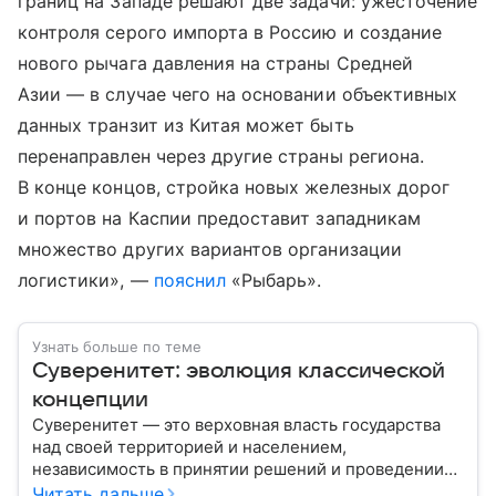
границ на Западе решают две задачи: ужесточение
контроля серого импорта в Россию и создание
нового рычага давления на страны Средней
Азии — в случае чего на основании объективных
данных транзит из Китая может быть
перенаправлен через другие страны региона.
В конце концов, стройка новых железных дорог
и портов на Каспии предоставит западникам
множество других вариантов организации
логистики», —
пояснил
«Рыбарь».
Узнать больше по теме
Суверенитет: эволюция классической
концепции
Суверенитет — это верховная власть государства
над своей территорией и населением,
независимость в принятии решений и проведении
внешней политики.
Читать дальше