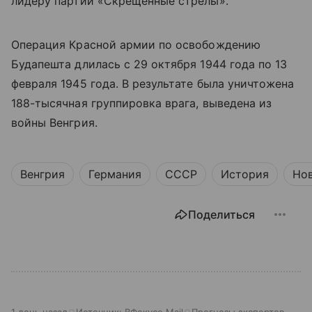
лидеру партии «Скрещённые стрелы».
Операция Красной армии по освобождению
Будапешта длилась с 29 октября 1944 года по 13
февраля 1945 года. В результате была уничтожена
188-тысячная группировка врага, выведена из
войны Венгрия.
Венгрия
Германия
СССР
История
Но
Поделиться
1 день назад
Источник:
ВФокусе Mail
Прогнозы экспертов