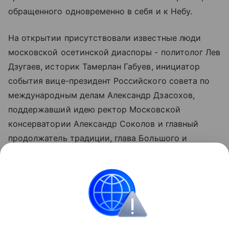
обращенного одновременно в себя и к Небу.
На открытии присутствовали известные люди
московской осетинской диаспоры - политолог Лев
Дзугаев, историк Тамерлан Габуев, инициатор
события вице-президент Российского совета по
международным делам Александр Дзасохов,
поддержавший идею ректор Московской
консерватории Александр Соколов и главный
продолжатель традиции, глава Большого и
Мариинского театров маэстро Валерий Гергиев,
очень человечно вспомнивший, кем была для него,
студента, "огненная Вероника". Такая хрупкая и
удивительно стойкая, теперь запечатленная в фойе
главного музыкального зала столицы.