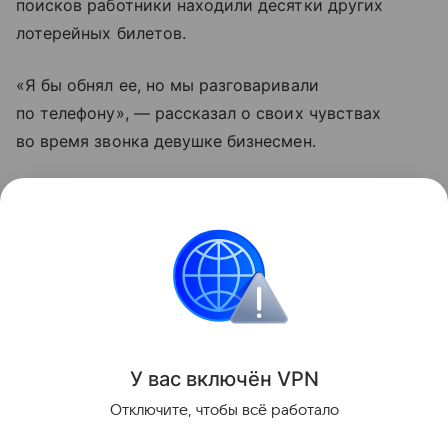
поисков работники находили десятки других
лотерейных билетов.
«Я бы обнял ее, но мы разговаривали
по телефону», — рассказал о своих чувствах
во время звонка девушке бизнесмен.
Итальянка оплатила мусорной компании все
расходы, связанные с поиском ее билета. Приз
девушка уже забрала.
Италия
Новости
Забавное
Поделиться
У вас включ
ён
V
P
N
Отключите, чтобы всё работало