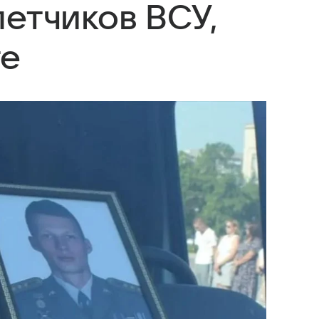
летчиков ВСУ,
ге