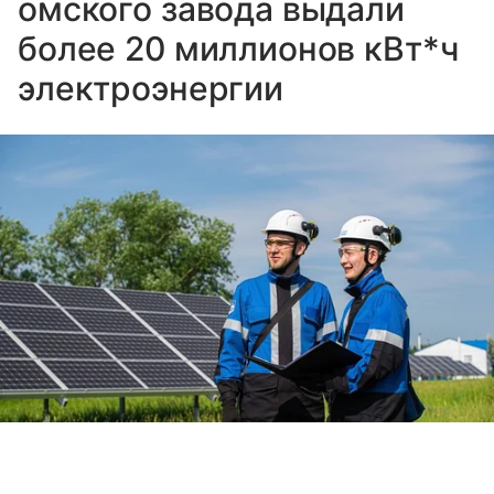
омского завода выдали
более 20 миллионов кВт*ч
электроэнергии
Выберите комментарий
Выберите комментарий
Выберите комментарий
Источник:
Российская газета