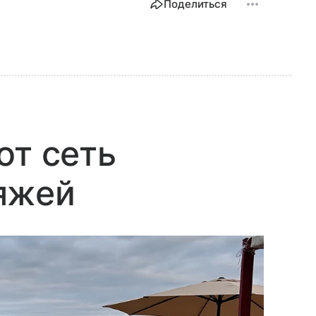
Поделиться
ют сеть
яжей