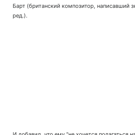
Барт (британский композитор, написавший з
ред.).
И добавил, что ему "не хочется полагаться 