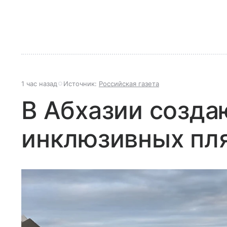
1 час назад
Источник:
Российская газета
В Абхазии созда
инклюзивных пл