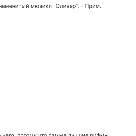
наменитый мюзикл "Оливер". - Прим.
на него, потому что самые лучшие рифмы