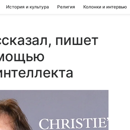
История и культура
Религия
Колонки и интервью
сказал, пишет
омощью
интеллекта