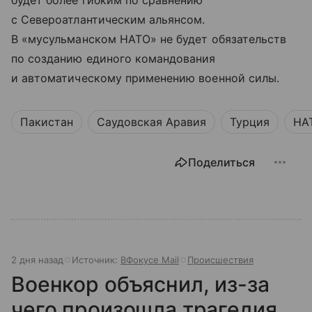
будет более гибким по сравнению
с Североатлантическим альянсом.
В «мусульманском НАТО» не будет обязательств
по созданию единого командования
и автоматическому применению военной силы.
Пакистан
Саудовская Аравия
Турция
НА
Поделиться
2 дня назад
Источник:
ВФокусе Mail
Происшествия
Военкор объяснил, из-за
чего произошла трагедия