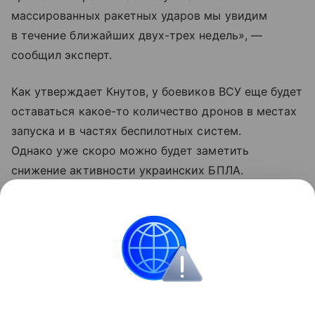
массированных ракетных ударов мы увидим
в течение ближайших двух-трех недель», —
сообщил эксперт.
Как утверждает Кнутов, у боевиков ВСУ еще будет
оставаться какое-то количество дронов в местах
запуска и в частях беспилотных систем.
Однако уже скоро можно будет заметить
снижение активности украинских БПЛА.
Проблемы должны коснуться в первую очередь
летательных аппаратов средней и высокой
дальности.
Украина
Россия
Армия
Внешняя политик
Поделиться