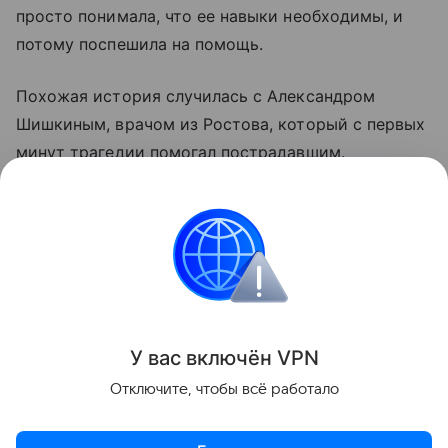
просто понимала, что ее навыки необходимы, и
потому поспешила на помощь.
Похожая история случилась с Александром
Шишкиным, врачом из Ростова, который с первых
минут трагедии помогал пострадавшим.
Как сообщала ранее "Российская газета", атака
беспилотников в Архипо‑Осиповке привела к
тяжелым последствиям: семь человек погибли,
еще 58 пострадали.
Поделиться
У вас включ
ён
V
P
N
Отключите, чтобы всё работало