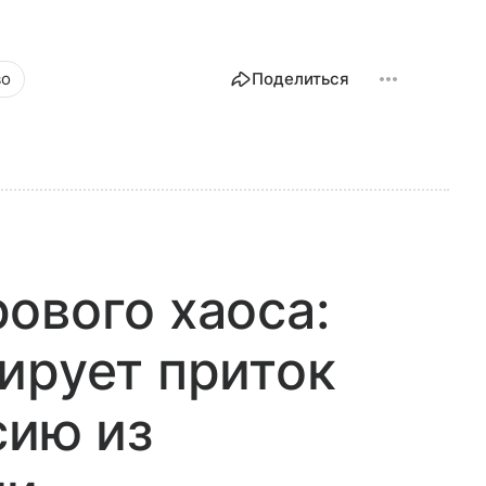
во
Поделиться
ового хаоса:
ирует приток
сию из