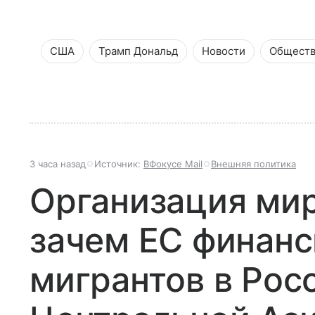
США
Трамп Дональд
Новости
Общест
3 часа назад
Источник:
ВФокусе Mail
Внешняя политика
Организация мир
зачем ЕС финанс
мигрантов в Рос