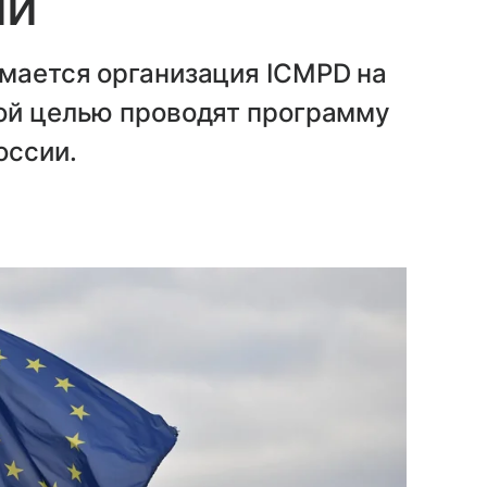
ии
имается организация ICMPD на
кой целью проводят программу
оссии.