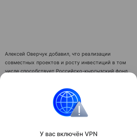
Алексей Оверчук добавил, что реализации
совместных проектов и росту инвестиций в том
числе способствует Российско-кыргызский фонд
развития, как один из ключевых институтов
укрепления двусторонних связей.
"Реализовано около четырех тысяч проектов во
всех регионах республики", - отметил он.
Поделиться
У вас включ
ён
V
P
N