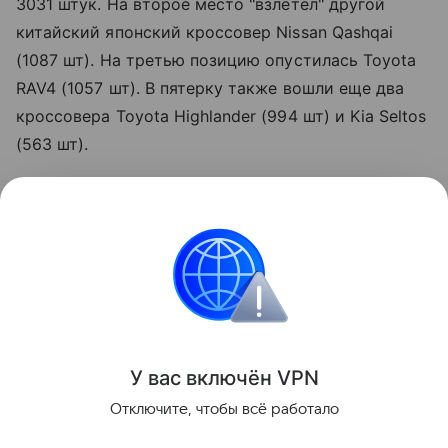
3031 штук. На второе место "взлетел" другой
китайский японский кроссовер Nissan Qashqai
(1087 шт). На третью позицию опустилась Toyota
RAV4 (1057 шт). В пятерку также вошли еще два
кроссовера Toyota Highlander (994 шт) и Kia Seltos
(563 шт).
Доля автомобилей китайской сборки в июльском
альтернативном импорте - 71%. Доля автомобилей
мощностью до 160 л.с в альтернативе - 54,4%.
Остальные 46,6% помощнее будут, заключает
эксперт.
Поделиться
У вас включ
ён
V
P
N
Отключите, чтобы всё работало