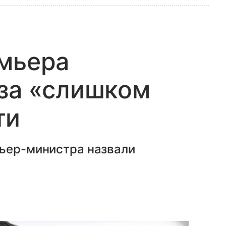
емьера
 за «слишком
ти
мьер-министра назвали