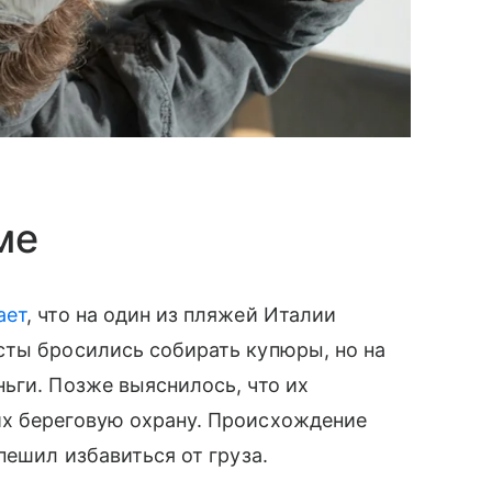
ме
ает
, что на один из пляжей Италии
сты бросились собирать купюры, но на
ьги. Позже выяснилось, что их
х береговую охрану. Происхождение
пешил избавиться от груза.