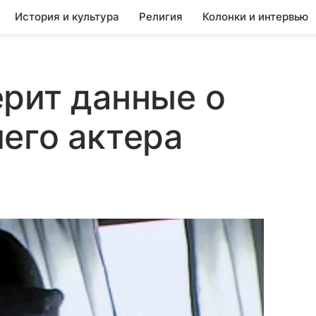
История и культура
Религия
Колонки и интервью
рит данные о
его актера