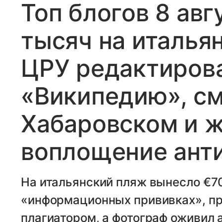
Топ блогов 8 авг
тысяч на италья
ЦРУ редактиров
«Википедию», с
Хабаровском и 
воплощение ант
На итальянский пляж вынесло €70
«информационных прививках», п
плагиатором, а фотограф оживил 