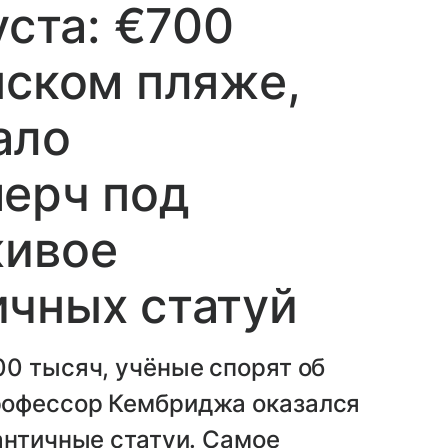
уста: €700
нском пляже,
ало
мерч под
живое
ичных статуй
0 тысяч, учёные спорят об
рофессор Кембриджа оказался
античные статуи. Самое