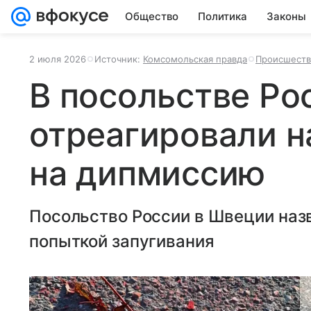
Общество
Политика
Законы
2 июля 2026
Источник:
Комсомольская правда
Происшеств
В посольстве Ро
отреагировали н
на дипмиссию
Посольство России в Швеции назв
попыткой запугивания