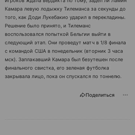
игроков ждала вердикта по тому, задел ли Ламин
Камара левую лодыжку Тилеманса за секунды до
того, как Доди Лукебакио ударил в перекладины.
Решение было принято, и Тилеманс
воспользовался попыткой Бельгии выйти в
следующий этап. Они проведут матч в 1/8 финала
с командой США в понедельник (вторник 3 часа
мск). Заплакавший Камара был безутешен после
финального свистка, его зеленая футболка
закрывала лицо, пока он спускался по тоннелю.
Поделиться