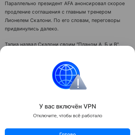
Параллельно президент AFA анонсировал скорое
продление соглашения с главным тренером
Лионелем Скалони. По его словам, переговоры
придвинулись далеко.
Тапиа назвал Скалони своим "Планом А, Б и В",
отметив, что именно выбор тренера был
ключевым фактором успеха последних лет.
Под руководством Скалони Аргентина выиграла
ЧМ-2022 и дошла до финала в 2026 году.
Поделиться
У вас включ
ён
V
P
N
Отключите, чтобы всё работало
Готово