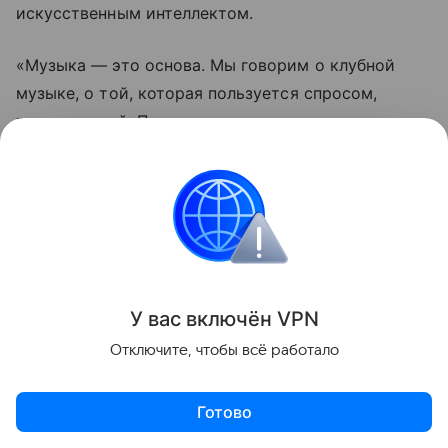
искусственным интеллектом.
«Музыка — это основа. Мы говорим о клубной
музыке, о той, которая пользуется спросом,
танцевальной. Пишем в разных жанрах», —
уточняет Каримов.
Когда-то 23-летний Каримов открыто
демонстрировал отношения на многомиллионную
аудиторую, теперь же уже 45-летний музыкант
предпочитает о личной жизни не говорить.
У вас включ
ён
V
P
N
«Личную жизнь я вообще не комментирую. Но в
Отключите, чтобы всё работало
творчестве у нас всё сложилось более чем
успешно. И это главное», — добавил Каримов.
Готово