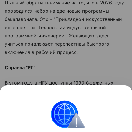
Пышный обратил внимание на то, что в 2026 году
проводился набор на две новые программы
бакалавриата. Это - "Прикладной искусственный
интеллект" и "Технологии индустриальной
программной инженерии". Желающих здесь
учиться привлекают перспективы быстрого
включения в рабочий процесс.
Справка "РГ"
В этом году в НГУ доступны 1390 бюджетных
мест. На этапе приоритетного зачисления
студентами вуза стали 282 человека. Зачисленных
в рамках отдельной квоты (участники СВО и
других вооруженных конфликтов, а также их
дети) на 24 процента больше, чем в прошлом году.