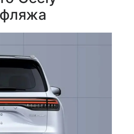
уфляжа