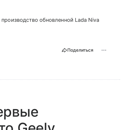
е производство обновленной Lada Niva
Поделиться
ервые
то Geely