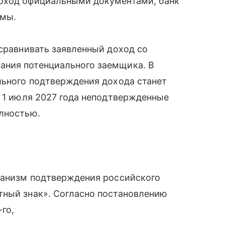
доход официальными документами, банк
ммы.
 сравнивать заявленный доход со
ания потенциального заемщика. В
льного подтверждения дохода станет
с 1 июля 2027 года неподтвержденные
олностью.
еханизм подтверждения российского
тный знак». Согласно постановлению
го,