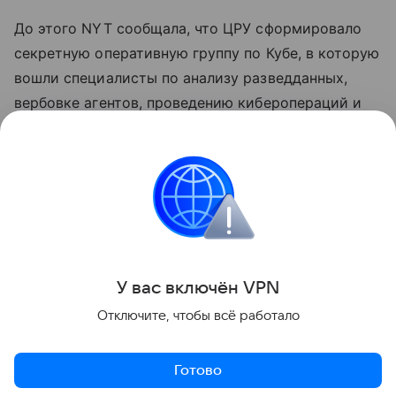
До этого NYT сообщала, что ЦРУ сформировало
секретную оперативную группу по Кубе, в которую
вошли специалисты по анализу разведданных,
вербовке агентов, проведению киберопераций и
тайных операций. Группа попытается добиться
раскола в политической элите Кубы и
способствовать приходу к власти политиков,
готовых учитывать требования американского
лидера.
Поделиться
У вас включ
ён
V
P
N
Отключите, чтобы всё работало
Готово