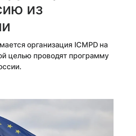
сию из
ии
имается организация ICMPD на
кой целью проводят программу
оссии.