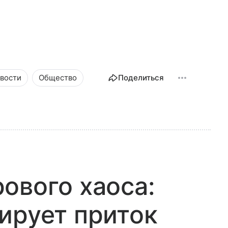
вости
Общество
Поделиться
ового хаоса:
ирует приток