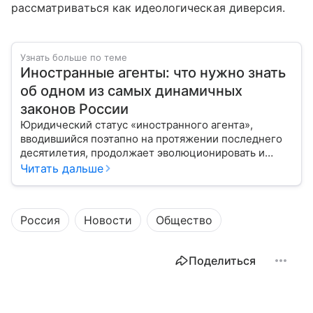
рассматриваться как идеологическая диверсия.
Узнать больше по теме
Иностранные агенты: что нужно знать
об одном из самых динамичных
законов России
Юридический статус «иностранного агента»,
вводившийся поэтапно на протяжении последнего
десятилетия, продолжает эволюционировать и
оказывать существенное влияние на деятельность
Читать дальше
неправительственных организаций, медиа и
частных лиц. Наша статья представляет собой
попытку всестороннего и сбалансированного
Россия
Новости
Общество
анализа этого явления: его юридических оснований,
практических последствий, исторического
контекста и ключевых споров вокруг него.
Поделиться