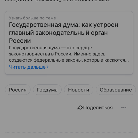
Узнать больше по теме
Государственная дума: как устроен
главный законодательный орган
России
Государственная дума — это сердце
законотворчества в России. Именно здесь
создаются федеральные законы, которые касаются
жизни каждого гражданина: от образования и
Читать дальше
медицины до налогов и внешней политики. В статье
разберем, как устроена Дума.
Россия
Госдума
Новости
Образование
Поделиться