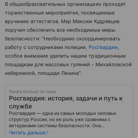
В общеобразовательных организациях проходят
торжественные мероприятия, посвященные
вручению аттестатов. Мэр Максим Кудрявцев
поручил обеспечить все необходимые меры
безопасности: "Необходимо скоординировать
работу с сотрудниками полиции,
Росгвардии
,
особое внимание уделить нашим традиционным
площадкам для массовых гуляний - Михайловской
набережной, площади Ленина".
Узнать больше по теме
Росгвардия: история, задачи и путь к
службе
Росгвардия — одна из самых молодых силовых
структур России, но ее роль уже сравнима с
ветеранами системы безопасности. Она
одновременно напоминает армию и полицию, но
Читать дальше
остается особой службой со своими задачами и