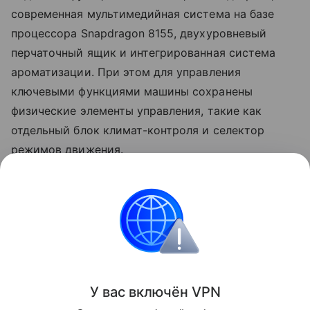
современная мультимедийная система на базе
процессора Snapdragon 8155, двухуровневый
перчаточный ящик и интегрированная система
ароматизации. При этом для управления
ключевыми функциями машины сохранены
физические элементы управления, такие как
отдельный блок климат-контроля и селектор
режимов движения.
Esteo - совместный бренд российской компании
"АГР" и китайская Defetoo. Это уже четвертый
совместный проект - после Tenet, Tenet Plus и
Jeland.
Поделиться
У вас включ
ён
V
P
N