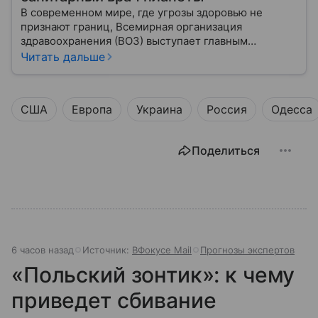
В современном мире, где угрозы здоровью не
признают границ, Всемирная организация
здравоохранения (ВОЗ) выступает главным
координатором глобального здравоохранения. Эта
Читать дальше
организация не просто борется с эпидемиями, а
провозглашает здоровье фундаментальным правом
человека, работая над его реализацией для
США
Европа
Украина
Россия
Одесса
миллиардов людей. Как устроен этот «командный
центр», с какими вызовами он сталкивается в 2026
году и почему его деятельность часто критикуют —
Поделиться
узнайте в нашей статье.
6 часов назад
Источник:
ВФокусе Mail
Прогнозы экспертов
«Польский зонтик»: к чему
приведет сбивание