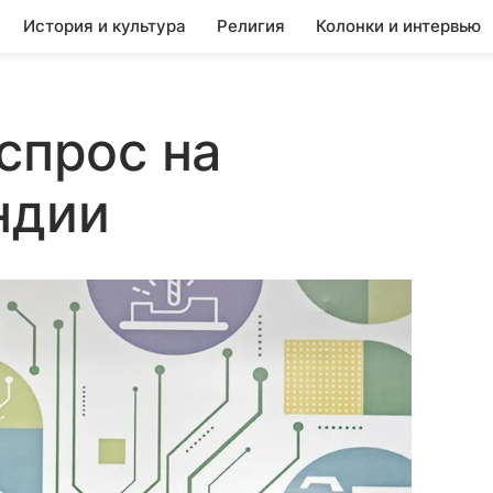
История и культура
Религия
Колонки и интервью
спрос на
ндии