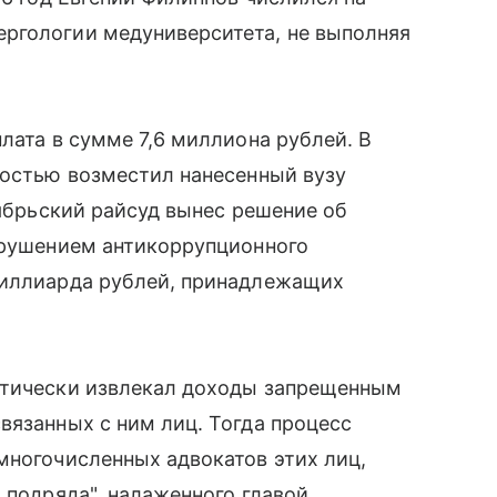
ргологии медуниверситета, не выполняя
лата в сумме 7,6 миллиона рублей. В
ностью возместил нанесенный вузу
тябрьский райсуд вынес решение об
нарушением антикоррупционного
миллиарда рублей, принадлежащих
атически извлекал доходы запрещенным
вязанных с ним лиц. Тогда процесс
многочисленных адвокатов этих лиц,
 подряда", налаженного главой