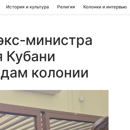
История и культура
Религия
Колонки и интервью
экс-министра
я Кубани
одам колонии