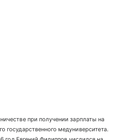
ничестве при получении зарплаты на
о государственного медуниверситета.
26 год Евгений Филиппов числился на