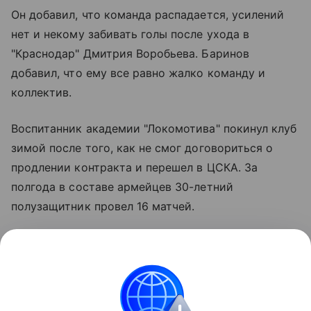
Он добавил, что команда распадается, усилений
нет и некому забивать голы после ухода в
"Краснодар" Дмитрия Воробьева. Баринов
добавил, что ему все равно жалко команду и
коллектив.
Воспитанник академии "Локомотива" покинул клуб
зимой после того, как не смог договориться о
продлении контракта и перешел в ЦСКА. За
полгода в составе армейцев 30-летний
полузащитник провел 16 матчей.
Ранее объединение болельщиков "Локомотива"
обратилось к генеральному директору
"Локомотива" Борису Ротенбергу и потребовало
рассказать о том, какое будущее ожидает