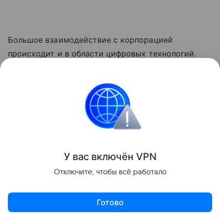
Большое взаимодействие с корпорацией
происходит и в области цифровых технологий.
Совместно с партнерами из СГ создаются
тренажеры для неатомных энергетических
объектов в РБ. А появление надежного источника
энергии принесло в страну и высокие технологии,
связанные с ИТ.
Поделиться
У вас включ
ён
V
P
N
Отключите, чтобы всё работало
Готово