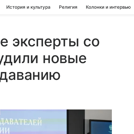
История и культура
Религия
Колонки и интервью
е эксперты со
удили новые
одаванию