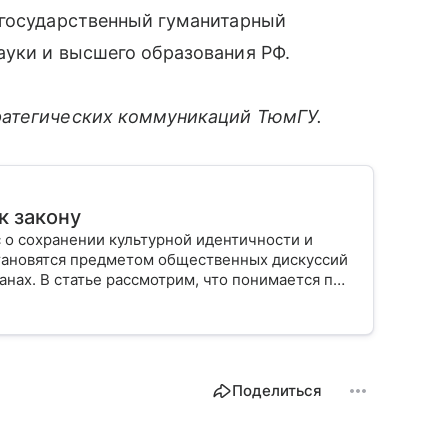
 государственный гуманитарный
ауки и высшего образования РФ.
ратегических коммуникаций ТюмГУ.
к закону
 о сохранении культурной идентичности и
тановятся предметом общественных дискуссий
анах. В статье рассмотрим, что понимается под
онодательстве и какую роль играет в жизни
Поделиться