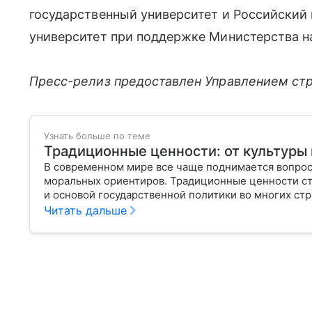
государственный университет и Российский
университет при поддержке Министерства н
Пресс-релиз предоставлен Управлением ст
Узнать больше по теме
Традиционные ценности: от культуры 
В современном мире все чаще поднимается вопрос
моральных ориентиров. Традиционные ценности с
и основой государственной политики во многих стр
этим термином, как он закреплен в российском зак
Читать дальше
общества.