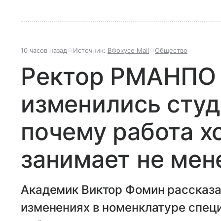
10 часов назад
Источник:
ВФокусе Mail
Общество
Ректор РМАНПО р
изменились сту
почему работа х
занимает не мен
Академик Виктор Фомин рассказа
изменениях в номенклатуре специ