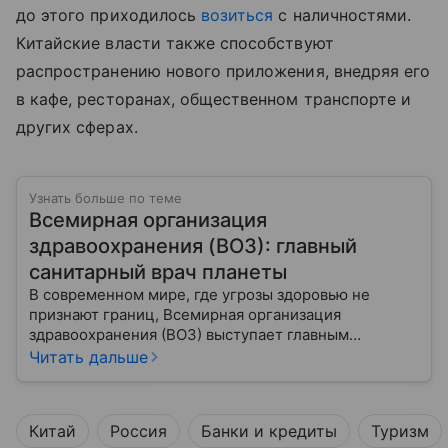
до этого приходилось
возиться
с наличностями.
Китайские власти также способствуют
распространению нового приложения, внедряя его
в кафе, ресторанах, общественном транспорте и
других сферах.
Узнать больше по теме
Всемирная организация
здравоохранения (ВОЗ): главный
санитарный врач планеты
В современном мире, где угрозы здоровью не
признают границ, Всемирная организация
здравоохранения (ВОЗ) выступает главным
координатором глобального здравоохранения. Эта
Читать дальше
организация не просто борется с эпидемиями, а
провозглашает здоровье фундаментальным правом
человека, работая над его реализацией для
Китай
Россия
Банки и кредиты
Туризм
миллиардов людей. Как устроен этот «командный