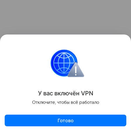
У вас включ
ён
V
P
N
Отключите, чтобы всё работало
Как уточняется в меморандуме, Дамаск берет под
гражданское управление аэропорт Хмеймим и
Готово
четвертый коммерческий причал в порту Тартус.