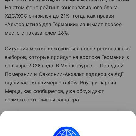
На этом фоне рейтинг консервативного блока
ХДС/ХСС снизился до 21%, тогда как правая
«Альтернатива для Германии» занимает первое
место с показателем 28%.
Ситуация может осложниться после региональных
выборов, которые пройдут на востоке Германии в
сентябре 2026 года. В Мекленбурге — Передней
Померании и Саксонии-Анхальт поддержка АдГ
оценивается примерно в 40%. Внутри партии
Мерца, как сообщается, уже обсуждают
возможность смены канцлера.
Рост протестных настроений свидетельствует об
усилении недовольства политикой действующей
правящей коалиции.