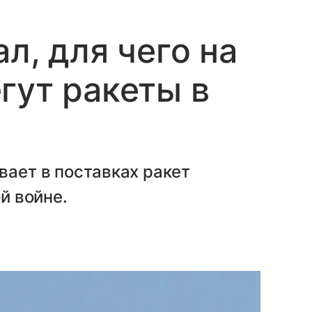
л, для чего на
гут ракеты в
вает в поставках ракет
ой войне.