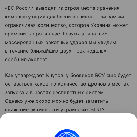
«ВС России выводят из строя места хранения
комплектующих для беспилотников, тем самым
ограничивая количество, которое Украина может
применить против нас. Результаты наших
массированных ракетных ударов мы увидим
в течение ближайших двух-трех недель», —
сообщил эксперт.
Как утверждает Кнутов, у боевиков ВСУ еще будет
оставаться какое-то количество дронов в местах
запуска и в частях беспилотных систем.
Однако уже скоро можно будет заметить
снижение активности украинских БПЛА.
Проблемы должны коснуться в первую очередь
летательных аппаратов средней и высокой
дальности.