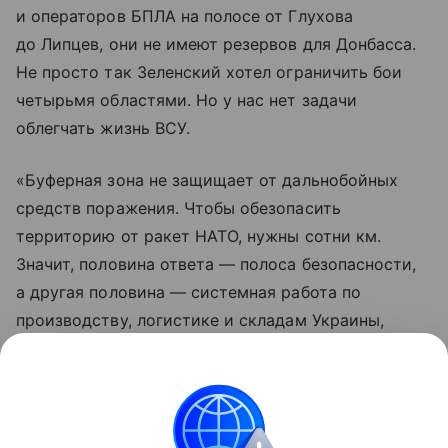
и операторов БПЛА на полосе от Глухова
до Липцев, они не имеют резервов для Донбасса.
Не просто так Зеленский хотел ограничить бои
четырьмя областями. Но у нас нет задачи
облегчать жизнь ВСУ.
«Буферная зона не защищает от дальнобойных
средств поражения. Чтобы обезопасить
территорию от ракет НАТО, нужны сотни км.
Значит, половина ответа — полоса безопасности,
а другая половина — системная работа по
производству, логистике и складам Украины,
и по усилению нашей ПВО.
Чем мы и занимаемся», — заключил Александр
Коц.