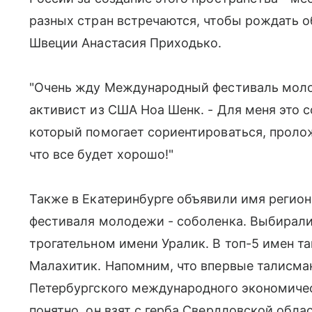
разных стран встречаются, чтобы рождать о
Швеции Анастасия Приходько.
"Очень жду Международный фестиваль моло
активист из США Ноа Шенк. - Для меня это с
который помогает сориентироваться, пролож
что все будет хорошо!"
Также в Екатеринбурге объявили имя регио
фестиваля молодежи - соболенка. Выбирали 
трогательном имени Уралик. В топ-5 имен т
Малахитик. Напомним, что впервые талисма
Петербургского международного экономическ
понятно, он взят с герба Свердловской обла