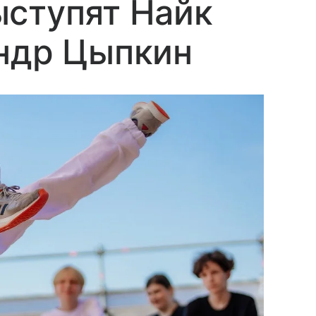
ыступят Найк
андр Цыпкин