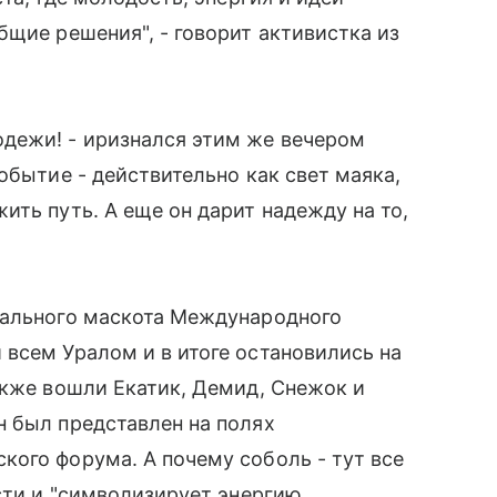
бщие решения", - говорит активистка из
дежи! - иризнался этим же вечером
обытие - действительно как свет маяка,
ить путь. А еще он дарит надежду на то,
нального маскота Международного
всем Уралом и в итоге остановились на
акже вошли Екатик, Демид, Снежок и
н был представлен на полях
ого форума. А почему соболь - тут все
сти и "символизирует энергию,