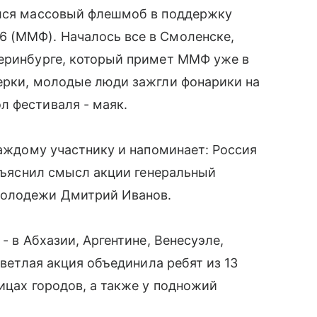
ился массовый флешмоб в поддержку
 (ММФ). Началось все в Смоленске,
теринбурге, который примет ММФ уже в
мерки, молодые люди зажгли фонарики на
л фестиваля - маяк.
каждому участнику и напоминает: Россия
объяснил смысл акции генеральный
молодежи Дмитрий Иванов.
- в Абхазии, Аргентине, Венесуэле,
светлая акция объединила ребят из 13
ицах городов, а также у подножий