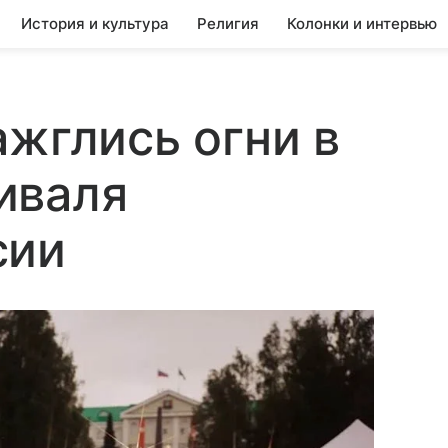
История и культура
Религия
Колонки и интервью
ажглись огни в
иваля
сии