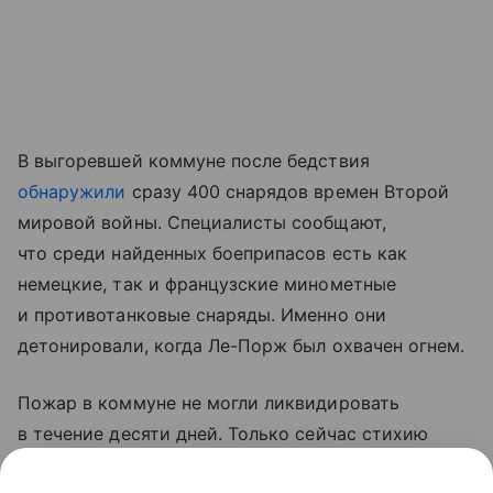
В выгоревшей коммуне после бедствия
обнаружили
сразу 400 снарядов времен Второй
мировой войны. Специалисты сообщают,
что среди найденных боеприпасов есть как
немецкие, так и французские минометные
и противотанковые снаряды. Именно они
детонировали, когда Ле-Порж был охвачен огнем.
Пожар в коммуне не могли ликвидировать
в течение десяти дней. Только сейчас стихию
наконец удалось взять под контроль.