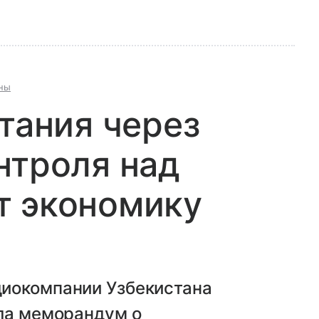
ны
итания через
нтроля над
т экономику
диокомпании Узбекистана
ала меморандум о