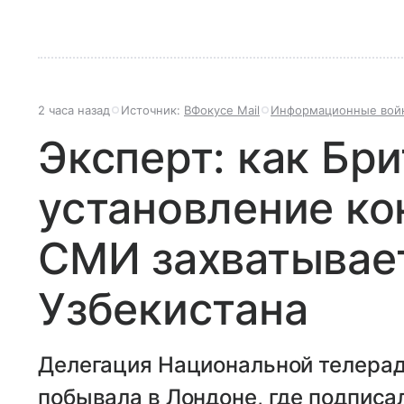
2 часа назад
Источник:
ВФокусе Mail
Информационные вой
Эксперт: как Бр
установление ко
СМИ захватывае
Узбекистана
Делегация Национальной телера
побывала в Лондоне, где подпис