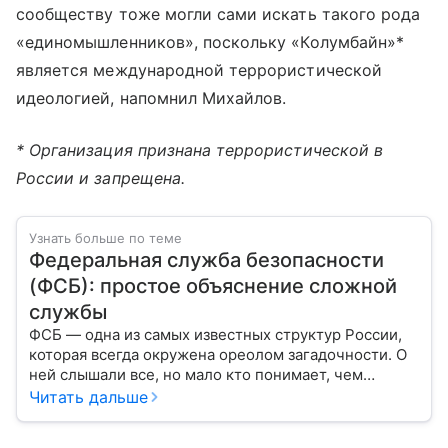
сообществу тоже могли сами искать такого рода
«единомышленников», поскольку «Колумбайн»*
является международной террористической
идеологией, напомнил Михайлов.
* Организация признана террористической в
России и запрещена.
Узнать больше по теме
Федеральная служба безопасности
(ФСБ): простое объяснение сложной
службы
ФСБ — одна из самых известных структур России,
которая всегда окружена ореолом загадочности. О
ней слышали все, но мало кто понимает, чем
именно занимается Федеральная служба
Читать дальше
безопасности, как устроена ее работа, подробнее —
в материале.