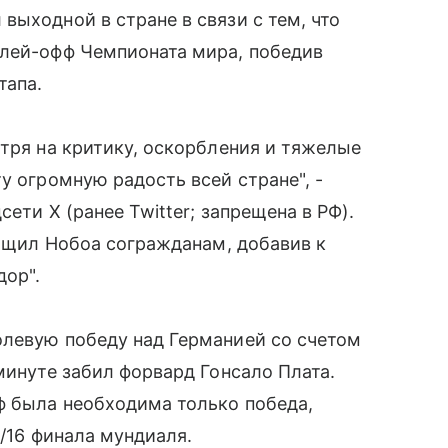
выходной в стране в связи с тем, что
плей-офф Чемпионата мира, победив
тапа.
отря на критику, оскорбления и тяжелые
у огромную радость всей стране", -
ети X (ранее Twitter; запрещена в РФ).
общил Нобоа согражданам, добавив к
дор".
олевую победу над Германией со счетом
минуте забил форвард Гонсало Плата.
ф была необходима только победа,
1/16 финала мундиаля.