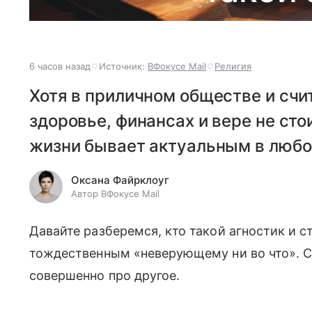
6 часов назад
Источник:
ВФокусе Mail
Религия
Хотя в приличном обществе и счит
здоровье, финансах и вере не сто
жизни бывает актуальным в любо
Оксана Файрклоуг
Автор ВФокусе Mail
Давайте разберемся, кто такой агностик и с
тождественным «неверующему ни во что». Сп
совершенно про другое.