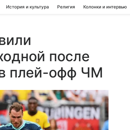
История и культура
Религия
Колонки и интервью
вили
ходной после
 в плей-офф ЧМ