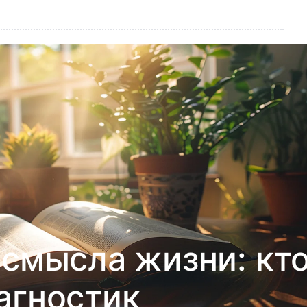
 смысла жизни: кт
агностик