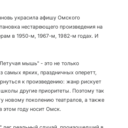
вновь украсила афишу Омского
становка нестареющего произведения на
ам в 1950-м, 1967-м, 1982-м годах. И
Летучая мышь" - это не только
з самых ярких, праздничных оперетт,
рнуться к произведению: жанр рискует
 школы другие приоритеты. Поэтому так
ту новому поколению театралов, а также
в этом году носит Омск.
" лег реальный случай, произошедший в