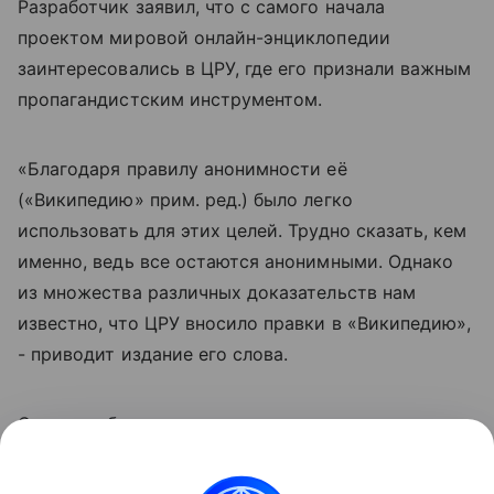
Разработчик заявил, что с самого начала
проектом мировой онлайн-энциклопедии
заинтересовались в ЦРУ, где его признали важным
пропагандистским инструментом.
«Благодаря правилу анонимности её
(«Википедию» прим. ред.) было легко
использовать для этих целей. Трудно сказать, кем
именно, ведь все остаются анонимными. Однако
из множества различных доказательств нам
известно, что ЦРУ вносило правки в «Википедию»,
- приводит издание его слова.
Сэнгер добавил, что сожалеет о том, что не
внедрил меры предосторожности в проект для
защиты с пропагандой.