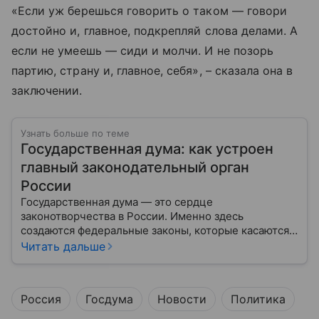
«Если уж берешься говорить о таком — говори
достойно и, главное, подкрепляй слова делами. А
если не умеешь — сиди и молчи. И не позорь
партию, страну и, главное, себя», – сказала она в
заключении.
Узнать больше по теме
Государственная дума: как устроен
главный законодательный орган
России
Государственная дума — это сердце
законотворчества в России. Именно здесь
создаются федеральные законы, которые касаются
жизни каждого гражданина: от образования и
Читать дальше
медицины до налогов и внешней политики. В статье
разберем, как устроена Дума.
Россия
Госдума
Новости
Политика