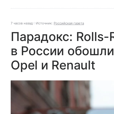
7 часов назад
Источник:
Российская газета
Парадокс: Rolls-
в России обошл
Opel и Renault