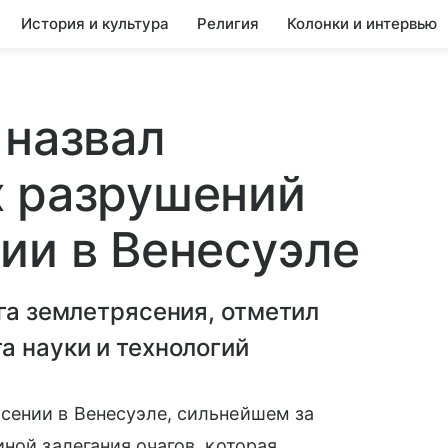
История и культура
Религия
Колонки и интервью
 назвал
х разрушений
ии в Венесуэле
ага землетрясения, отметил
а науки и технологий
сении в Венесуэле, сильнейшем за
ной залегания очагов, которая