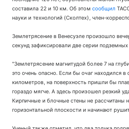
составила 22 и 10 км. Об этом
сообщил
ТАСС
науки и технологий (Сколтех), член-корресп
Землетрясение в Венесуэле произошло вече
секунд зафиксировали две серии подземных т
"Землетрясение магнитудой более 7 на глуб
это очень опасно. Если бы очаг находился в 
километров, на поверхность пришли бы пла
гораздо мягче. А здесь произошел резкий у
Кирпичные и блочные стены не рассчитаны 
горизонтальной плоскости и начинают рушить
Ученый также отметил, что два толчка подр