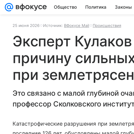
Общество
Политика
Законы
25 июня 2026
Источник:
ВФокусе Mail
Происшествия
Эксперт Кулаков
причину сильны
при землетрясен
Это связано с малой глубиной оч
профессор Сколковского институт
Катастрофические разрушения при землетря
последние 126 лет, обусловлены малой глуби