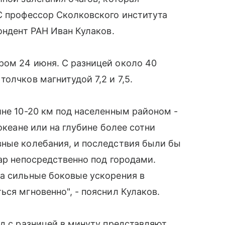
 профессор Сколковского института
ондент РАН Иван Кулаков.
ром 24 июня. С разницей около 40
олчков магнитудой 7,2 и 7,5.
ине 10-20 км под населенным районом -
океане или на глубине более сотни
вные колебания, и последствия были бы
дар непосредственно под городами.
на сильные боковые ускорения в
ся мгновенно", - пояснил Кулаков.
яд с разницей в минуту представляют