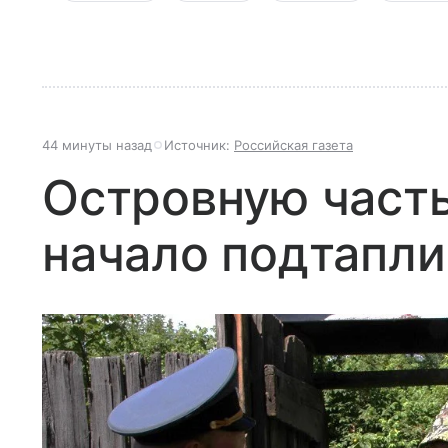
44 минуты назад
Источник:
Российская газета
Островную част
начало подтапли