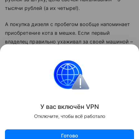
тысячи рублей (а их четыре!).
А покупка дизеля с пробегом вообще напоминает
приобретение кота в мешке. Если первый
владелец правильно ухаживал за своей машиной –
считайте, что вам здорово повезло и она доставит
вам только удовольствие. А если нет – то
автомобиль быстро начнёт капризничать и
постоянно требовать к себе повышенного
внимания. И регулярного финансового вливания.
Поделиться
У вас включ
ён
V
P
N
Отключите, чтобы всё работало
Готово